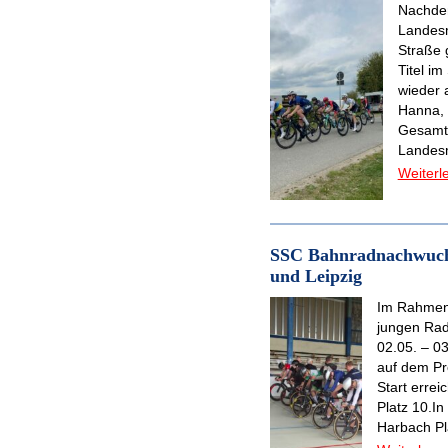
Nachde
Landesm
Straße 
Titel i
wieder 
Hanna, 
Gesamtw
Landesm
Weiterl
SSC Bahnradnachwuchs
und Leipzig
Im Rahmen
jungen Rad
02.05. – 0
auf dem Pr
Start errei
Platz 10.In
Harbach Pl