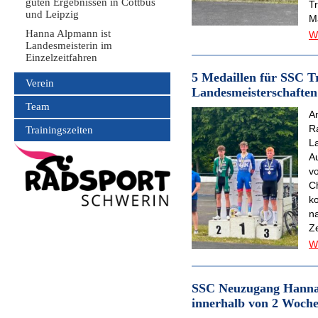
guten Ergebnissen in Cottbus
T
und Leipzig
M
Hanna Alpmann ist
W
Landesmeisterin im
Einzelzeitfahren
5 Medaillen für SSC T
Verein
Landesmeisterschaften
Team
A
R
Trainingszeiten
L
Au
v
Ch
k
n
Ze
W
SSC Neuzugang Hanna 
innerhalb von 2 Woch