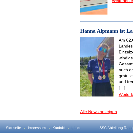
Weiterlese
Hanna Alpmann ist Lan
Am 02.0
Landes
Einzelz
windige
Gesamtw
auch de
gratuli
und fre
[…]
Weiterl
Alle News anzeigen
Startseite
Impressum
Kontakt
Links
SSC Abteilung Rads