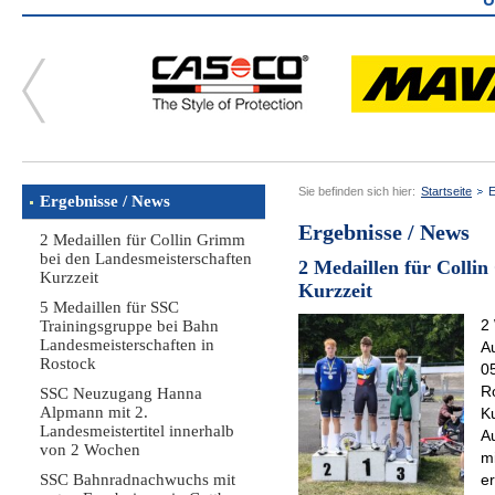
Sie befinden sich hier:
Startseite
E
Ergebnisse / News
Ergebnisse / News
2 Medaillen für Collin Grimm
bei den Landesmeisterschaften
2 Medaillen für Colli
Kurzzeit
Kurzzeit
5 Medaillen für SSC
2
Trainingsgruppe bei Bahn
Landesmeisterschaften in
A
Rostock
0
R
SSC Neuzugang Hanna
Alpmann mit 2.
Ku
Landesmeistertitel innerhalb
A
von 2 Wochen
m
SSC Bahnradnachwuchs mit
er