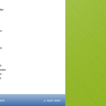
der
en
en
em
ieses
en
t
erin
nach oben