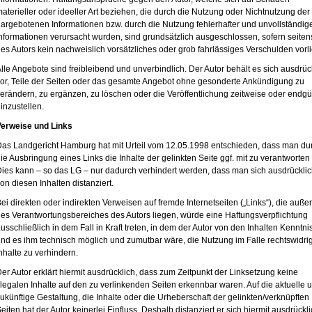
aterieller oder ideeller Art beziehen, die durch die Nutzung oder Nichtnutzung der
argebotenen Informationen bzw. durch die Nutzung fehlerhafter und unvollständig
nformationen verursacht wurden, sind grundsätzlich ausgeschlossen, sofern seiten
es Autors kein nachweislich vorsätzliches oder grob fahrlässiges Verschulden vorli
lle Angebote sind freibleibend und unverbindlich. Der Autor behält es sich ausdrüc
or, Teile der Seiten oder das gesamte Angebot ohne gesonderte Ankündigung zu
erändern, zu ergänzen, zu löschen oder die Veröffentlichung zeitweise oder endgül
inzustellen.
Verweise und Links
as Landgericht Hamburg hat mit Urteil vom 12.05.1998 entschieden, dass man du
ie Ausbringung eines Links die Inhalte der gelinkten Seite ggf. mit zu verantworten 
ies kann – so das LG – nur dadurch verhindert werden, dass man sich ausdrückli
on diesen Inhalten distanziert.
ei direkten oder indirekten Verweisen auf fremde Internetseiten („Links“), die auße
es Verantwortungsbereiches des Autors liegen, würde eine Haftungsverpflichtung
usschließlich in dem Fall in Kraft treten, in dem der Autor von den Inhalten Kenntni
nd es ihm technisch möglich und zumutbar wäre, die Nutzung im Falle rechtswidri
nhalte zu verhindern.
er Autor erklärt hiermit ausdrücklich, dass zum Zeitpunkt der Linksetzung keine
llegalen Inhalte auf den zu verlinkenden Seiten erkennbar waren. Auf die aktuelle 
ukünftige Gestaltung, die Inhalte oder die Urheberschaft der gelinkten/verknüpften
eiten hat der Autor keinerlei Einfluss. Deshalb distanziert er sich hiermit ausdrückl