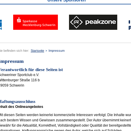
ie befinden sich hier:
Startseite
Impressum
Impressum
Verantwortlich für diese Seiten ist
chweriner Sportclub e.V.
ittenburger Straße 116 b
19059 Schwerin
Haftungsausschluss
nhalt des Onlineangebotes
it diesen Seiten werden keinerlei kommerzielle Interessen verfolgt. Die Inhalte w
ach bestem Wissen und Gewissen zusammengestellt. Der Autor übernimmt keinerl
ewähr für die Aktualität, Korrektheit, Vollständigkeit oder Qualität der bereitgestellt
nformationen. Haftungsansprüche gegen den Autor, welche sich auf Schäden