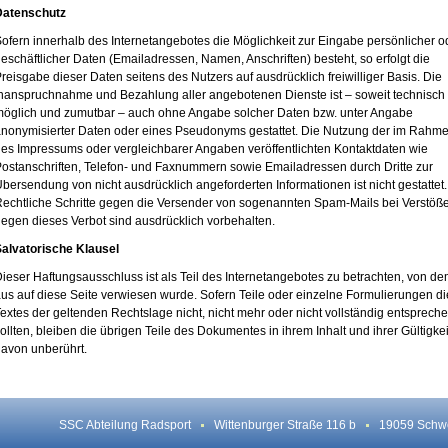
Datenschutz
ofern innerhalb des Internetangebotes die Möglichkeit zur Eingabe persönlicher o
eschäftlicher Daten (Emailadressen, Namen, Anschriften) besteht, so erfolgt die
reisgabe dieser Daten seitens des Nutzers auf ausdrücklich freiwilliger Basis. Die
nanspruchnahme und Bezahlung aller angebotenen Dienste ist – soweit technisch
öglich und zumutbar – auch ohne Angabe solcher Daten bzw. unter Angabe
nonymisierter Daten oder eines Pseudonyms gestattet. Die Nutzung der im Rahm
es Impressums oder vergleichbarer Angaben veröffentlichten Kontaktdaten wie
ostanschriften, Telefon- und Faxnummern sowie Emailadressen durch Dritte zur
bersendung von nicht ausdrücklich angeforderten Informationen ist nicht gestattet.
echtliche Schritte gegen die Versender von sogenannten Spam-Mails bei Verstöß
egen dieses Verbot sind ausdrücklich vorbehalten.
alvatorische Klausel
ieser Haftungsausschluss ist als Teil des Internetangebotes zu betrachten, von d
us auf diese Seite verwiesen wurde. Sofern Teile oder einzelne Formulierungen d
extes der geltenden Rechtslage nicht, nicht mehr oder nicht vollständig entsprech
ollten, bleiben die übrigen Teile des Dokumentes in ihrem Inhalt und ihrer Gültigkei
avon unberührt.
SSC Abteilung Radsport
Wittenburger Straße 116 b
19059 Schw