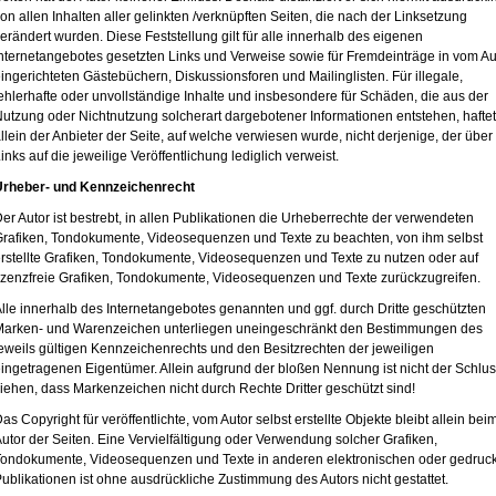
on allen Inhalten aller gelinkten /verknüpften Seiten, die nach der Linksetzung
erändert wurden. Diese Feststellung gilt für alle innerhalb des eigenen
nternetangebotes gesetzten Links und Verweise sowie für Fremdeinträge in vom Au
ingerichteten Gästebüchern, Diskussionsforen und Mailinglisten. Für illegale,
ehlerhafte oder unvollständige Inhalte und insbesondere für Schäden, die aus der
utzung oder Nichtnutzung solcherart dargebotener Informationen entstehen, haftet
llein der Anbieter der Seite, auf welche verwiesen wurde, nicht derjenige, der über
inks auf die jeweilige Veröffentlichung lediglich verweist.
Urheber- und Kennzeichenrecht
er Autor ist bestrebt, in allen Publikationen die Urheberrechte der verwendeten
rafiken, Tondokumente, Videosequenzen und Texte zu beachten, von ihm selbst
rstellte Grafiken, Tondokumente, Videosequenzen und Texte zu nutzen oder auf
izenzfreie Grafiken, Tondokumente, Videosequenzen und Texte zurückzugreifen.
lle innerhalb des Internetangebotes genannten und ggf. durch Dritte geschützten
Marken- und Warenzeichen unterliegen uneingeschränkt den Bestimmungen des
eweils gültigen Kennzeichenrechts und den Besitzrechten der jeweiligen
ingetragenen Eigentümer. Allein aufgrund der bloßen Nennung ist nicht der Schlus
iehen, dass Markenzeichen nicht durch Rechte Dritter geschützt sind!
as Copyright für veröffentlichte, vom Autor selbst erstellte Objekte bleibt allein bei
utor der Seiten. Eine Vervielfältigung oder Verwendung solcher Grafiken,
ondokumente, Videosequenzen und Texte in anderen elektronischen oder gedruc
ublikationen ist ohne ausdrückliche Zustimmung des Autors nicht gestattet.