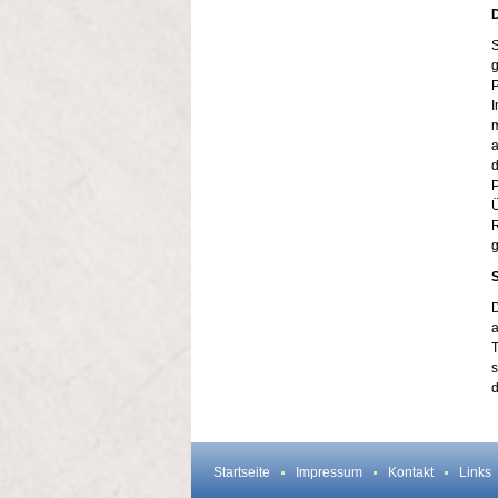
S
g
P
I
m
a
d
P
Ü
R
g
S
D
a
T
s
d
Startseite
Impressum
Kontakt
Links