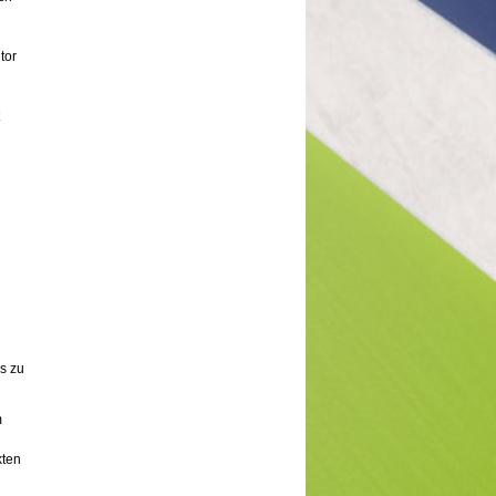
tor
s zu
m
kten