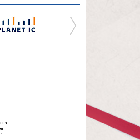
urden
ei
en