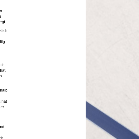
er
s
egt.
klich
tig
rch
hat.
ch
rhalb
s hat
ger
und
ich