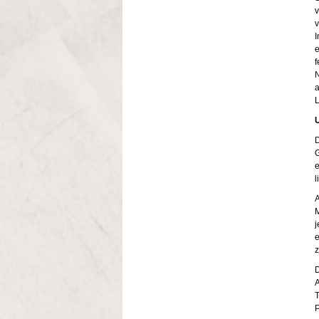
v
v
I
e
f
N
a
L
D
G
e
l
A
j
e
z
D
A
T
P