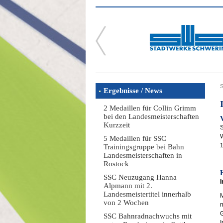
S
Ergebnisse / News
2 Medaillen für Collin Grimm
bei den Landesmeisterschaften
Kurzzeit
S
W
5 Medaillen für SSC
Trainingsgruppe bei Bahn
Landesmeisterschaften in
Rostock
SSC Neuzugang Hanna
I
Alpmann mit 2.
Landesmeistertitel innerhalb
M
von 2 Wochen
n
G
SSC Bahnradnachwuchs mit
I