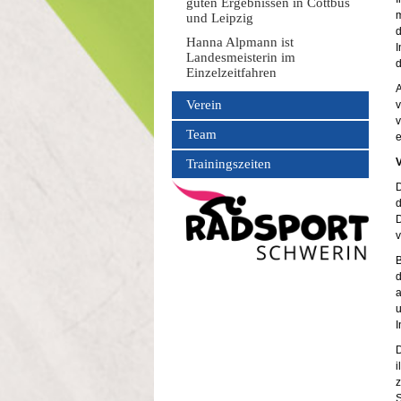
guten Ergebnissen in Cottbus
m
und Leipzig
d
Hanna Alpmann ist
I
Landesmeisterin im
d
Einzelzeitfahren
A
Verein
v
v
Team
e
Trainingszeiten
D
d
D
v
B
d
a
u
I
D
i
z
S