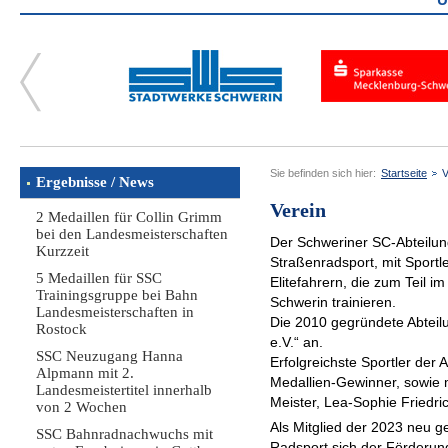
Sie befinden sich hier:
Startseite
V
Ergebnisse / News
Verein
2 Medaillen für Collin Grimm
bei den Landesmeisterschaften
Der Schweriner SC-Abteilun
Kurzzeit
Straßenradsport, mit Sportl
5 Medaillen für SSC
Elitefahrern, die zum Teil 
Trainingsgruppe bei Bahn
Schwerin trainieren.
Landesmeisterschaften in
Die 2010 gegründete Abteil
Rostock
e.V.“ an.
SSC Neuzugang Hanna
Erfolgreichste Sportler der
Alpmann mit 2.
Medallien-Gewinner, sowie 
Landesmeistertitel innerhalb
Meister, Lea-Sophie Friedri
von 2 Wochen
Als Mitglied der 2023 neu g
SSC Bahnradnachwuchs mit
Radsport sich der Förderung