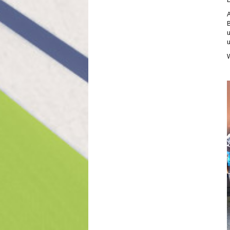
D
A
B
u
u
W