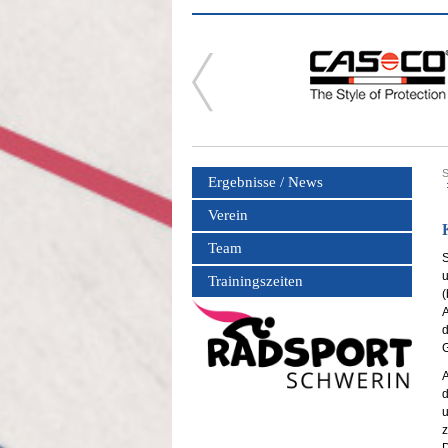
S
Ergebnisse / News
Verein
Team
S
u
Trainingszeiten
(
A
d
G
A
d
u
z