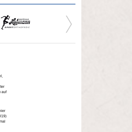
!
l,
ter
 auf
hier
U19)
imal