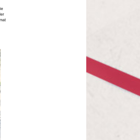
ie
der
imat