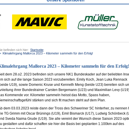
ie befinden sich hier:
Startseite
Klimalehrgang Mallorca 2023 – Kilometer sammeln für den Erfolg!
Klimalehrgang Mallorca 2023 – Kilometer sammeln für den Erfolg
eit dem 28.o2. 2023 befinden sich unsere NK1 Bundeskader auf der beliebten Inse
m sich auf die lange Saison 2023 vorzubereiten. Emily Koch, Jean Luka Rennack
beide U19), sowie Domenic Kruse und Kenneth Meng (beide U23) bereiten sich un
nleitung ihrer Bundestrainer Carsten Bergemann (U23) und Maximilian Levy (U19)
as Kommende vor. Kilometer sammeln heisst das Motto, Spass haben,
emeinschaftsgefühl stärken und sich fit machen steht auf dem Plan.
b dem 03.03.2023 reiste dann der Tross des Schweriner SC hinterher, zu nennen 
ie TG Grimm mit Oscar Brünings (U19), Emil Bismarck (U17), Ludwig Schönbeck (
nd Sveda Naima Grude (U19). Sie alle vereint der Wunsch diese Saison 2023 opt
u gestalten und dafür schaffen sie hier die Basis bei geplanten 1.100km auf des